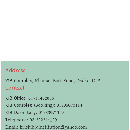
Address
KIB Complex, Khamar Bari Road, Dhaka 1215
Contact
KIB Office: 01711402895
KIB Complex (Booking): 01805070114
KIB Dormitory: 01733971147
Telephone: 02-222244129
Email: krishibidinstitution@yahoo.com