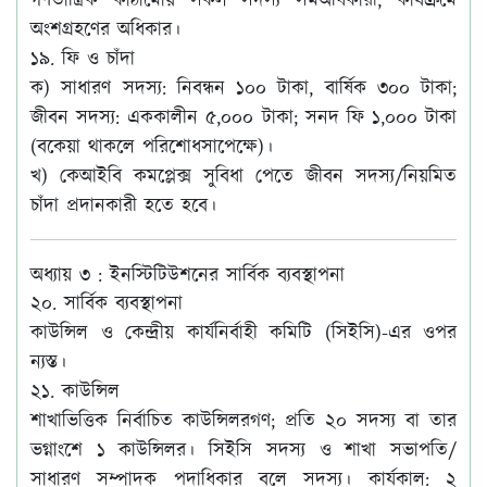
গণতান্ত্রিক কাঠামোয় সকল সদস্য সমঅধিকারী; কার্যক্রমে
অংশগ্রহণের অধিকার।
১৯. ফি ও চাঁদা
ক) সাধারণ সদস্য: নিবন্ধন ১০০ টাকা, বার্ষিক ৩০০ টাকা;
জীবন সদস্য: এককালীন ৫,০০০ টাকা; সনদ ফি ১,০০০ টাকা
(বকেয়া থাকলে পরিশোধসাপেক্ষে)।
খ) কেআইবি কমপ্লেক্স সুবিধা পেতে জীবন সদস্য/নিয়মিত
চাঁদা প্রদানকারী হতে হবে।
অধ্যায় ৩ : ইনস্টিটিউশনের সার্বিক ব্যবস্থাপনা
২০. সার্বিক ব্যবস্থাপনা
কাউন্সিল ও কেন্দ্রীয় কার্যনির্বাহী কমিটি (সিইসি)-এর ওপর
ন্যস্ত।
২১. কাউন্সিল
শাখাভিত্তিক নির্বাচিত কাউন্সিলরগণ; প্রতি ২০ সদস্য বা তার
ভগ্নাংশে ১ কাউন্সিলর। সিইসি সদস্য ও শাখা সভাপতি/
সাধারণ সম্পাদক পদাধিকার বলে সদস্য। কার্যকাল: ২