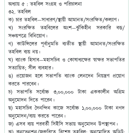
অধ্যায় ৫ : তহবিল সংগ্রহ ও পরিচালনা
৩২. তহবিল
ক) চার তহবিল—সাধারণ/স্থায়ী আমানত/সংরক্ষিত/কল্যাণ।
খ) সংরক্ষিত তহবিলের অংশ—ঝুঁকিহীন সরকারি বন্ড/
সঞ্চয়পত্রে বিনিয়োগ।
গ) কাউন্সিলের পূর্বানুমতি ব্যতীত স্থায়ী আমানত/সংরক্ষিত
তহবিল ব্যয় নয়।
ঘ) ব্যাংক হিসাব—মহাসচিব ও কোষাধ্যক্ষের স্বাক্ষর সভাপতির
সত্যায়িত; সীল ব্যবহার।
ঙ) প্রয়োজন হলে সভাপতি ব্যাংক লেনদেন নিয়ন্ত্রণ প্রয়োগ
করতে পারবেন।
চ) সভাপতি সর্বোচ্চ ৩,০০,০০০ টাকা এককালীন অগ্রিম
অনুমোদন দিতে পারেন।
ছ) মহাসচিব দৈনন্দিন কাজে সর্বোচ্চ ১,০০,০০০ টাকা নগদ
অনুমোদন/ব্যয় করতে পারেন।
জ) এসব ব্যয় পরবর্তী সিইসি সভায় অনুমোদন উপস্থাপন।
ঝ) কনভেনশন/জরুরিতে বিশেষ তহবিল; অনুমোদিত অডিট;