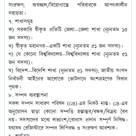
সংরক্ষণ; অস্বচ্ছল/বিয়োগান্তে পরিবারকে আপৎকালীন
সহায়তা।
৭. শাখাসমূহ
ক) সরকারি স্বীকৃত প্রতিটি জেলা—জেলা শাখা (ন্যূনতম ১৫
জন সদস্য)।
খ) স্বীকৃত মহানগর—একটি শাখা (ন্যূনতম ৫১ জন সদস্য)।
গ) যে কোনো বিশ্ববিদ্যালয়—বিশ্ববিদ্যালয় শাখা (ন্যূনতম ৫১
জন সদস্য)।
ঘ) বিদেশ—বিদেশি শাখা (ন্যূনতম ৫১ সদস্য); জাতীয় সংসদ
নির্বাচনী আইনের আলোকে ভোটদানে অংশগ্রহণের বিধান
পৃথক।
৮. সম্পদ ব্যবস্থাপনা
সকল সম্পদ সাধারণ পরিষদ (GB)-এর নিকট ন্যস্ত। GB-এর
অনুমোদন ছাড়া কোনো সম্পত্তি হস্তান্তর/বন্ধক/বিক্রয় বৈধ
নয়। সদস্যদের মধ্যে লভ্যাংশ/বোনাস প্রদান সম্পূর্ণ নিষিদ্ধ।
যথাযথ রেজিস্টারে সম্পদ লিপিবদ্ধ ও সংরক্ষণ আবশ্যক।