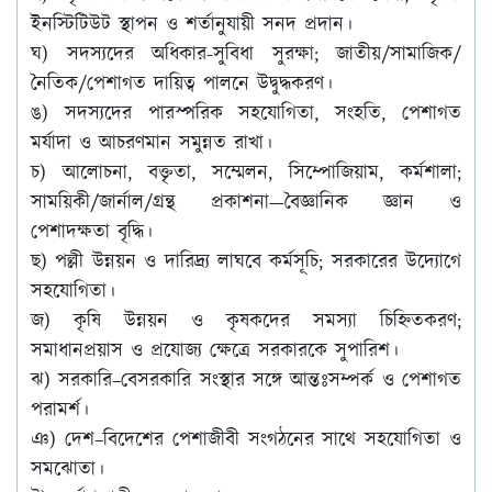
ইনস্টিটিউট স্থাপন ও শর্তানুযায়ী সনদ প্রদান।
ঘ) সদস্যদের অধিকার-সুবিধা সুরক্ষা; জাতীয়/সামাজিক/
নৈতিক/পেশাগত দায়িত্ব পালনে উদ্বুদ্ধকরণ।
ঙ) সদস্যদের পারস্পরিক সহযোগিতা, সংহতি, পেশাগত
মর্যাদা ও আচরণমান সমুন্নত রাখা।
চ) আলোচনা, বক্তৃতা, সম্মেলন, সিম্পোজিয়াম, কর্মশালা;
সাময়িকী/জার্নাল/গ্রন্থ প্রকাশনা—বৈজ্ঞানিক জ্ঞান ও
পেশাদক্ষতা বৃদ্ধি।
ছ) পল্লী উন্নয়ন ও দারিদ্র্য লাঘবে কর্মসূচি; সরকারের উদ্যোগে
সহযোগিতা।
জ) কৃষি উন্নয়ন ও কৃষকদের সমস্যা চিহ্নিতকরণ;
সমাধানপ্রয়াস ও প্রযোজ্য ক্ষেত্রে সরকারকে সুপারিশ।
ঝ) সরকারি–বেসরকারি সংস্থার সঙ্গে আন্তঃসম্পর্ক ও পেশাগত
পরামর্শ।
ঞ) দেশ–বিদেশের পেশাজীবী সংগঠনের সাথে সহযোগিতা ও
সমঝোতা।