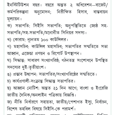
ইনস্টিটিউশন বছর। বছরে অন্তত ২ অধিবেশন—বাজেট/
কর্মপরিকল্পনা অনুমোদন; নিরীক্ষিত হিসাব, বাস্তবায়ন
মূল্যায়ন।
ক) সভাপতি: সিইসি সভাপতি; অনুপস্থিতিতে জ্যেষ্ঠ সহ-
সভাপতি/সহ-সভাপতি/মনোনীত সিনিয়র সদস্য।
খ) কোরাম: ন্যূনতম ১০০ কাউন্সিলর।
গ) মহাসচিব: কাউন্সিল মহাসচিব; সভাপতির সম্মতিতে সভা
আহ্বান, এজেন্ডা প্রণয়ন ও রিপোর্ট উপস্থাপন।
ঘ) সিদ্ধান্ত: সাধারণ সংখ্যাগরিষ্ঠ; গঠনতন্ত্র সংশোধনে উপস্থিত
সদস্যের দুই-তৃতীয়াংশ।
ঙ) প্রস্তাব উত্থাপন: সভাপতির/সংখ্যাগরিষ্ঠের সম্মতিতে।
চ) কার্যপ্রণালী-সংক্রান্ত সিদ্ধান্ত সভাপতির।
ছ) আহ্বান নোটিশ: অন্তত ২১ দিন আগে; বাংলা ও ইংরেজি
জাতীয় দৈনিক/অনলাইন পত্রিকায় বিজ্ঞপ্তি।
জ) নীতি নির্ধারণে সহায়তা, জাতীয়/পেশাগত ইস্যু, নির্বাচন,
বিশেষ তহবিল বিষয়ে সিইসি-কে পরামর্শ।