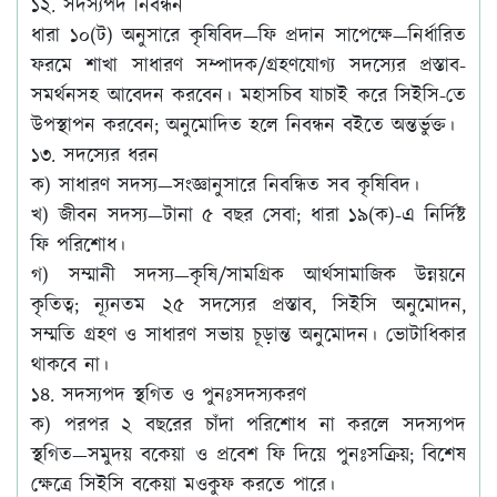
১২. সদস্যপদ নিবন্ধন
ধারা ১০(ট) অনুসারে কৃষিবিদ—ফি প্রদান সাপেক্ষে—নির্ধারিত
ফরমে শাখা সাধারণ সম্পাদক/গ্রহণযোগ্য সদস্যের প্রস্তাব-
সমর্থনসহ আবেদন করবেন। মহাসচিব যাচাই করে সিইসি-তে
উপস্থাপন করবেন; অনুমোদিত হলে নিবন্ধন বইতে অন্তর্ভুক্ত।
১৩. সদস্যের ধরন
ক) সাধারণ সদস্য—সংজ্ঞানুসারে নিবন্ধিত সব কৃষিবিদ।
খ) জীবন সদস্য—টানা ৫ বছর সেবা; ধারা ১৯(ক)-এ নির্দিষ্ট
ফি পরিশোধ।
গ) সম্মানী সদস্য—কৃষি/সামগ্রিক আর্থসামাজিক উন্নয়নে
কৃতিত্ব; ন্যূনতম ২৫ সদস্যের প্রস্তাব, সিইসি অনুমোদন,
সম্মতি গ্রহণ ও সাধারণ সভায় চূড়ান্ত অনুমোদন। ভোটাধিকার
থাকবে না।
১৪. সদস্যপদ স্থগিত ও পুনঃসদস্যকরণ
ক) পরপর ২ বছরের চাঁদা পরিশোধ না করলে সদস্যপদ
স্থগিত—সমুদয় বকেয়া ও প্রবেশ ফি দিয়ে পুনঃসক্রিয়; বিশেষ
ক্ষেত্রে সিইসি বকেয়া মওকুফ করতে পারে।