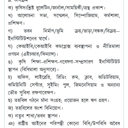
৯. কার্যক্রম
ক) কৃষিসংশ্লিষ্ট বুলেটিন/জার্নাল/সাময়িকী/গ্রন্থ প্রকাশ।
খ) আলোচনা সভা, সম্মেলন, সিম্পোজিয়াম, কর্মশালা,
প্রশিক্ষণ।
গ) ভবন নির্মাণ/ভূমি ক্রয়/ভাড়া/বন্ধক/বিক্রয়—
ইনস্টিটিউশনের স্বার্থে।
ঘ) কেআইবি/কেআইবি কমপ্লেক্স ব্যবস্থাপনা ও নীতিমালা
প্রণয়ন (এইচআর/ফিন্যান্স)।
ঙ) কৃষি শিক্ষা–প্রশিক্ষণ–গবেষণা–সম্প্রসারণ ইনস্টিটিউট
স্থাপন (বিধিমালা অনুসারে)।
চ) অফিস, লাইব্রেরি, রিডিং রুম, ক্লাব, অডিটরিয়াম,
কমিউনিটি সেন্টার, সুইমিং পুল, জিমনেসিয়াম ও অন্যান্য
ভৌত সুবিধা রক্ষণাবেক্ষণ।
ছ) তহবিল গঠনে চাঁদা সংগ্রহ; প্রয়োজন হলে ঋণ গ্রহণ।
জ) তহবিলের অংশ বিনিয়োগ।
ঝ) নতুন শাখা/ভবন স্থাপন।
ঞ) রাষ্ট্রীয় আইনের পরিপন্থী কোনো বিধি/উপবিধি অবৈধ