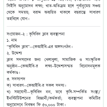
সিইসি অনুমোদন লক্ষ্য; খাত-অতিক্রম হলে পূর্বানুমেয় সঞ্চয়
থেকে সমন্বয়; বরাদ্দ অব্যয়িত থাকলে বছরান্তে সাধারণ
তহবিলে যোগ।
সংযোজন–২ : কৃষিবিদ ক্লাব ব্যবস্থাপনা
১. নাম
“কৃষিবিদ ক্লাব”—কেআইবি-এর অঙ্গসংগঠন।
২. উদ্দেশ্য
ক্লাব সদস্যদের জন্য খেলাধুলা, সামাজিক ও সাংস্কৃতিক
অনুষ্ঠান—কেআইবি-র লক্ষ্য–উদ্দেশ্যসম্মত বিনোদনমূলক
কর্মকাণ্ড।
৩. সদস্যপদ
ক) সাধারণ—কেআইবি-র সকল সদস্য।
খ) সহযোগী—কৃষিবিদ নন, তবে কৃষি-সম্পর্কিত সংস্থা/
ইনস্টিটিউশনের বিজ্ঞানী/কর্মকর্তা; ব্যবস্থাপনা কমিটির
অনুমোদনে নিবন্ধন ফি ৫০,০০০ টাকা।