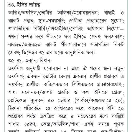
৩৪. ইসির দায়িত্ব
তারিখ/তফসিল/ভোটার তালিকা/মনোনয়নপত্র; বাছাই ও
ব্যালট প্রস্তুত; স্থান–সময়সূচি; প্রার্থীতা প্রত্যাহারের সুযোগ;
শাখাভিত্তিক রিটার্নিং/প্রিজাইডিং/পোলিং অফিসার নিয়োগ—
গণনা সম্পন্ন করে সীলবন্ধে ফল ইসিতে প্রেরণ; ফলপ্রকাশ;
ব্যবহৃত/অব্যবহৃত ব্যালট সীলগালাভাবে সভাপতির নিকট
প্রেরণ; ডিসেম্বর ৩১-এর মধ্যে আনুষ্ঠানিক ফল।
৩৫–৪১. অন্যান্য বিধান
তফসিল অনুযায়ী মনোনয়ন না এলে ঐ পদের জন্য নতুন
তফসিল; একজন ভোটার কেবল একজন প্রার্থীর প্রস্তাবক ও
সমর্থক; প্রার্থীতা ব্যক্তিগতভাবে লিখিতভাবে প্রত্যাহারযোগ্য;
শাখা মনোনয়ন/ব্যালট প্রস্তুতি ও ফল ইসিতে প্রেরণ;
ভোটকেন্দ্র ন্যূনতম ৫০ ভোটার (পার্বত্য/কক্সবাজারে ২০);
ঠিকানা পরিবর্তনে ১৫ অক্টোবরের মধ্যে আবেদন—ইসি ২০
অক্টোবর পর্যন্ত একত্রিত করে, ৫ নভেম্বরের মধ্যে সংশ্লিষ্ট
শাখায় প্রেরণ; কেন্দ্র/কাউন্সিল/শাখা—একই সময়ে পৃথক