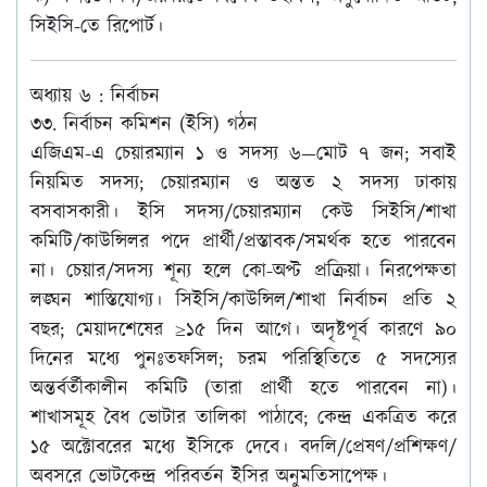
সিইসি-তে রিপোর্ট।
অধ্যায় ৬ : নির্বাচন
৩৩. নির্বাচন কমিশন (ইসি) গঠন
এজিএম-এ চেয়ারম্যান ১ ও সদস্য ৬—মোট ৭ জন; সবাই
নিয়মিত সদস্য; চেয়ারম্যান ও অন্তত ২ সদস্য ঢাকায়
বসবাসকারী। ইসি সদস্য/চেয়ারম্যান কেউ সিইসি/শাখা
কমিটি/কাউন্সিলর পদে প্রার্থী/প্রস্তাবক/সমর্থক হতে পারবেন
না। চেয়ার/সদস্য শূন্য হলে কো-অপ্ট প্রক্রিয়া। নিরপেক্ষতা
লঙ্ঘন শাস্তিযোগ্য। সিইসি/কাউন্সিল/শাখা নির্বাচন প্রতি ২
বছর; মেয়াদশেষের ≥১৫ দিন আগে। অদৃষ্টপূর্ব কারণে ৯০
দিনের মধ্যে পুনঃতফসিল; চরম পরিস্থিতিতে ৫ সদস্যের
অন্তর্বর্তীকালীন কমিটি (তারা প্রার্থী হতে পারবেন না)।
শাখাসমূহ বৈধ ভোটার তালিকা পাঠাবে; কেন্দ্র একত্রিত করে
১৫ অক্টোবরের মধ্যে ইসিকে দেবে। বদলি/প্রেষণ/প্রশিক্ষণ/
অবসরে ভোটকেন্দ্র পরিবর্তন ইসির অনুমতিসাপেক্ষ।