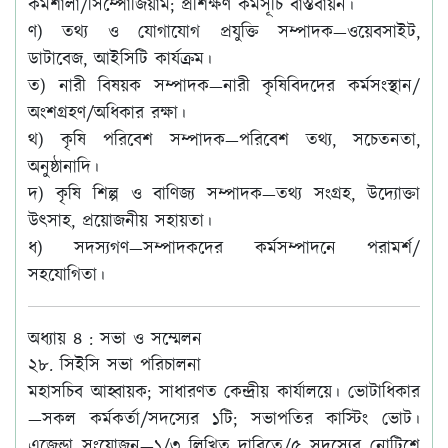
কর্মশালা/সিম্পোজিয়াম; প্রশিক্ষণ কর্মসূচি বাস্তবায়ন।
ণ)
তথ্য ও যোগাযোগ প্রযুক্তি সম্পাদক
—ওয়েবসাইট,
ডাটাবেজ, আইসিটি কার্যক্রম।
ত)
নারী বিষয়ক সম্পাদক
—নারী কৃষিবিদদের কর্মসংস্থান/
অংশগ্রহণ/অধিকার রক্ষা।
থ)
কৃষি পরিবেশ সম্পাদক
—পরিবেশ তথ্য, সচেতনতা,
অনুষ্ঠানাদি।
দ)
কৃষি শিল্প ও বাণিজ্য সম্পাদক
—তথ্য সংগ্রহ, উদ্যোক্তা
উৎসাহ, প্রয়োজনীয় সহায়তা।
ধ)
সদস্যগণ
—সম্পাদকদের কর্মসম্পাদনে পরামর্শ/
সহযোগিতা।
অধ্যায় ৪ : সভা ও সম্মেলন
২৮. সিইসি সভা পরিচালনা
মহাসচিব আহ্বায়ক; সাধারণত কেন্দ্রীয় কার্যালয়ে। ভোটাধিকার
—সকল কর্মকর্তা/সদস্যের ১টি; সভাপতির কাস্টিং ভোট।
এজেন্ডা সংযোজন—১/৩ লিখিত দাবিতে/৫ সদস্যের নোটিশে