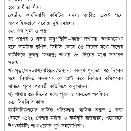
প্রযোজ্য নয়।
২৪. প্রার্থীতা সীমা
কেন্দ্রীয় কার্যনির্বাহী কমিটির সদস্য ব্যতীত একই পদে
ধারাবাহিকভাবে সর্বোচ্চ দুই মেয়াদ।
২৫. পদ শূন্য ও পূরণ
ক) পরপর ৪ সভায় অনুপস্থিতি—কারণ দর্শানো; অগ্রহণযোগ্য
হলে সাময়িক স্থগিত; সিইসি ক্ষেত্রে ৪৫ দিনের মধ্যে বিশেষ
কাউন্সিলে চূড়ান্ত সিদ্ধান্ত; শাখায় ৩০ দিনের মধ্যে সাধারণ
সভায়।
খ) মৃত্যু/পদত্যাগ/বহিষ্কার/অন্যান্য কারণে শূন্যতা—৪৫ দিনের
মধ্যে নিয়মিত সদস্যকে কো-অপ্ট করে নির্বাচন কমিশনের
মাধ্যমে পূরণ; পরবর্তী কাউন্সিলে অনুমোদন।
গ) শাখায় ৩০ দিনের মধ্যে পূরণ ও কেন্দ্রকে অবহিত।
২৬. সিইসি-র কাজ
ইনস্টিটিউশনের সার্বিক পরিচালনা; মাসিক অন্তত ১ সভা
(বছরে ≥১২); পেশার মর্যাদা ও কর্মসূচি বাস্তবায়ন; প্রয়োজনে
উপ-কমিটি; শাখাগুলোর পূর্ণ সহযোগিতা।