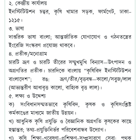
২. কেন্দ্রীয় কার্যালয়
ইনস্টিটিউশন চত্বর, কৃষি খামার সড়ক, ফার্মগেট, ঢাকা–
১২১৫।
৩. ভাষা
দাপ্তরিক ভাষা বাংলা; আন্তর্জাতিক যোগাযোগ ও গঠনতন্ত্রের
ইংরেজি সংস্করণ প্রযোজ্য থাকবে।
৪. প্রতীক/মনোগ্রাম
চারটি ভ্রূণ ও চারটি তীরের সম্মুখমুখি বিন্যাস—উৎপাদন ও
অগ্রগতির প্রতীক। চারদিকে বাংলায় “কৃষিবিদ ইনস্টিটিউশন
বাংলাদেশ”; রঙ: ভ্রূণ/তীর/বৃত্তবন্ধ—কালো/সবুজ/লাল
(আভ্যন্তরীণ আধাবৃত্ত কালো, বাহ্যিক বৃত্ত লাল)।
৫. লক্ষ্য ও উদ্দেশ্য
ক) সংবিধানসম্মতভাবে কৃষিবিদ, কৃষক ও কৃষিসংশ্লিষ্ট
কর্মকাণ্ডের মাধ্যমে জাতীয় উন্নয়ন।
খ) আধুনিক কৃষি প্রযুক্তি ও বৈজ্ঞানিক অগ্রগতি কৃষকের কাছে
হস্তান্তর; তথ্য-প্রযুক্তিনির্ভর পরিবেশবান্ধব উদ্যোগ।
গ) কৃষি শিক্ষা–গবেষণা–প্রশিক্ষণ–সম্প্রসারণে সেবা; পৃথক