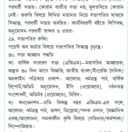
পরবর্তী সভায়। কোরাম ব্যতীত সভা নয়; মুলতবিতে কোরাম
নেই। জরুরি বিষয়ে লিখিত মতামত নিয়ে সভাপতির মাধ্যমে
সিদ্ধান্ত; পরবর্তী সভায় অবহিত। কার্যবিবরণী বইতে লিপিবদ্ধ,
অনুমোদন-পরবর্তী স্বাক্ষর ও প্রচার।
২৯. সভাপতির রুলিং
পয়েন্ট অব অর্ডার বিষয়ে সভাপতির সিদ্ধান্ত চূড়ান্ত।
৩০. সভা আহ্বান পদ্ধতি
ক)
বার্ষিক সাধারণ সভা (এজিএম)
—মহাসচিব আহ্বায়ক;
অন্তত ৩০ দিন আগে বিজ্ঞপ্তি; জাতীয় বাংলা/ইংরেজি দৈনিক/
অনলাইন পত্রিকায় প্রকাশ। আলোচ্য: ধর্মগ্রন্থ পাঠ, বার্ষিক
রিপোর্ট/অডিট অনুমোদন, ইসি (প্রয়োজনে), গঠনতন্ত্র
সংশোধনী, অডিটর (প্রয়োজনে), বিবিধ।
খ)
কনভেনশন
—প্রতি বিকল্প বছর এজিএম-এর সঙ্গে;
আলোচ্য: ধর্মগ্রন্থ পাঠ, ভাষণ, ডিপ্লোমা/পদক প্রদান, বৈজ্ঞানিক
প্রবন্ধ/আলোচনা, সমকালীন কৃষি বিষয়ে সেমিনার/কর্মশালা/
সিম্পোজিয়াম।