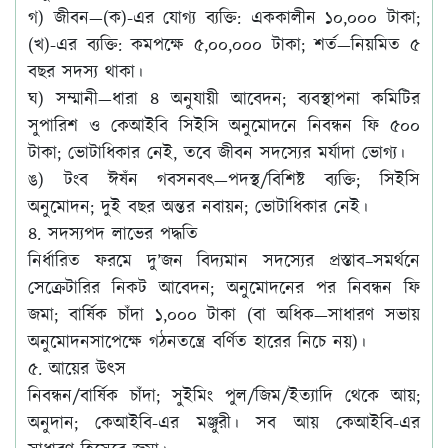
গ) জীবন—(ক)-এর যোগ্য ব্যক্তি: এককালীন ১০,০০০ টাকা;
(খ)-এর ব্যক্তি: কমপক্ষে ৫,০০,০০০ টাকা; শর্ত—নিয়মিত ৫
বছর সদস্য থাকা।
ঘ) সম্মানী—ধারা ৪ অনুযায়ী আবেদন; ব্যবস্থাপনা কমিটির
সুপারিশ ও কেআইবি সিইসি অনুমোদনে নিবন্ধন ফি ৫০০
টাকা; ভোটাধিকার নেই, তবে জীবন সদস্যের মর্যাদা ভোগ্য।
ঙ) টংব ঈষঁন গবসনবৎ—পদস্থ/বিশিষ্ট ব্যক্তি; সিইসি
অনুমোদন; দুই বছর অন্তর নবায়ন; ভোটাধিকার নেই।
৪. সদস্যপদ লাভের পদ্ধতি
নির্ধারিত ফরমে দু’জন বিদ্যমান সদস্যের প্রস্তাব–সমর্থনে
সেক্রেটারির নিকট আবেদন; অনুমোদনের পর নিবন্ধন ফি
জমা; বার্ষিক চাঁদা ১,০০০ টাকা (বা অধিক—সাধারণ সভায়
অনুমোদনসাপেক্ষে গঠনতন্ত্রে বর্ণিত হারের নিচে নয়)।
৫. আয়ের উৎস
নিবন্ধন/বার্ষিক চাঁদা; সুইমিং পুল/জিম/ইত্যাদি থেকে আয়;
অনুদান; কেআইবি-এর মঞ্জুরী। সব আয় কেআইবি-এর