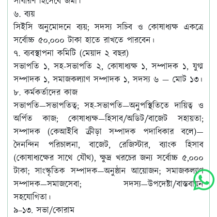
সাধারণ হিসেবে জমা।
৬. ব্যয়
সিইসি অনুমোদনে ব্যয়; সদস্য সচিব ও কোষাধ্যক্ষ একত্রে
সর্বোচ্চ ৫০,০০০ টাকা হাতে রাখতে পারবেন।
৭. ব্যবস্থাপনা কমিটি (মেয়াদ ২ বছর)
সভাপতি ১, সহ-সভাপতি ২, কোষাধ্যক্ষ ১, সম্পাদক ১, যুগ্ম
সম্পাদক ১, সমাজকল্যাণ সম্পাদক ১, সদস্য ৬ — মোট ১৩।
৮. কর্মকর্তাদের কাজ
সভাপতি—সভাপতিত্ব; সহ-সভাপতি—অনুপস্থিতিতে দায়িত্ব ও
অর্পিত কাজ; কোষাধ্যক্ষ—হিসাব/অডিট/বাজেট সহায়তা;
সম্পাদক (কেআইবি ক্রীড়া সম্পাদক পদাধিকার বলে)
—
দৈনন্দিন পরিচালনা, বাজেট, রেজিস্টার, ব্যাংক হিসাব
(কোষাধ্যক্ষের সাথে যৌথ), ক্ষুদ্র খরচের জন্য সর্বোচ্চ ৫,০০০
টাকা; সাংস্কৃতিক সম্পাদক—অনুষ্ঠান আয়োজন; সমাজকল্যাণ
সম্পাদক—সমাজসেবা; সদস্য—উপদেষ্টা/বাস্তবায়ন
সহযোগিতা।
৯–১৩. সভা/কোরাম