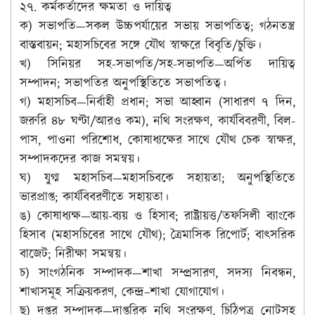
২৭. কর্মকর্তাদের ক্ষমতা ও দায়িত্ব
ক)
সভাপতি
—সকল উচ্চপর্যায়ের সভায় সভাপতিত্ব; গঠনতন্ত্র
বাস্তবায়ন; মহাসচিবের সঙ্গে যৌথ স্বাক্ষরে বিবৃতি/চুক্তি।
খ)
সিনিয়র সহ-সভাপতি/সহ-সভাপতি
—অর্পিত দায়িত্ব
সম্পাদন; সভাপতির অনুপস্থিতিতে সভাপতিত্ব।
গ)
মহাসচিব
—নির্বাহী প্রধান; সভা আহ্বান (সাধারণ ৭ দিন,
জরুরি ৪৮ ঘণ্টা/আরও কম), নথি সংরক্ষণ, কার্যবিবরণী, বিল-
পাস, পাওনা পরিশোধ, কোষাধ্যক্ষের সাথে যৌথ চেক স্বাক্ষর,
সম্পাদকদের কাজ সমন্বয়।
ঘ)
যুগ্ম মহাসচিব
—মহাসচিবকে সহায়তা; অনুপস্থিতিতে
ভারপ্রাপ্ত; কার্যবিবরণীতে সহায়তা।
ঙ)
কোষাধ্যক্ষ
—আয়-ব্যয় ও হিসাব; রাষ্ট্রায়ত্ত/তফসিলী ব্যাংকে
হিসাব (মহাসচিবের সাথে যৌথ); ত্রৈমাসিক রিপোর্ট; বাৎসরিক
বাজেট; নিরীক্ষা সমন্বয়।
চ)
সাংগঠনিক সম্পাদক
—শাখা সম্প্রসারণ, সদস্য নিবন্ধন,
শাখাসমূহ সক্রিয়করণ, কেন্দ্র–শাখা যোগাযোগ।
ছ)
দপ্তর সম্পাদক
—দাপ্তরিক নথি সংরক্ষণ, চিঠিপত্র নোটসহ