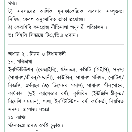
গণ্য।
ট) সদস্যদের আর্থিক মুনাফাকেন্দ্রিক ব্যবসায় সম্পৃক্ততা
নিষিদ্ধ; কেবল অনুমোদিত ভাতা প্রযোজ্য।
ঠ) কেআইবি কমপ্লেক্স নীতিমালা অনুযায়ী পরিচালনা।
ড) সিইসি সিদ্ধান্তে টিএ/ডিএ প্রদান।
অধ্যায় ২ : নিয়ম ও বিধানাবলী
১০. পরিভাষা
ইনস্টিটিউশন (কেআইবি), গঠনতন্ত্র, কমিটি (সিইসি), সদস্য
(সাধারণ/জীবন/সম্মানী), কাউন্সিল, সাধারণ পরিষদ, নোটিশ/
বিজ্ঞপ্তি, অর্থবছর (৩১ ডিসেম্বর সমাপ্ত), সাধারণ সীলমোহর,
কার্যকাল (দুই ক্যালেন্ডার বর্ষ), কৃষিবিদ (ইউজিসি-স্বীকৃত/
বিদেশি সমমান), শাখা, ইনস্টিটিউশন বর্ষ, কর্মকর্তা, নিয়মিত
সদস্য—প্রযোজ্য সংজ্ঞা।
১১. ব্যাখ্যা
গঠনতন্ত্রে প্রদত্ত অর্থই চূড়ান্ত।