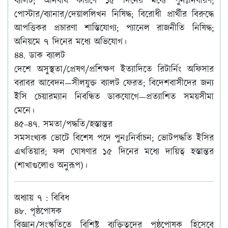
ব্যালট; অনিবার্য কারণে ১৫ দিনের মধ্যে পুনঃনির্ধারণ;
পোস্টার/ব্যানার/দেয়াললিখন নিষিদ্ধ; বিরোধী প্রার্থীর বিরুদ্ধে
আপত্তিকর প্রচারণা শাস্তিযোগ্য; প্যানেল রাজনীতি নিষিদ্ধ;
অনিয়মে ৭ দিনের মধ্যে অভিযোগ।
৪৪. ডাক ব্যালট
দেশে অসুস্থতা/প্রেষণ/প্রশিক্ষণ ইত্যাদিতে রিটার্নিং অফিসার
বরাবর আবেদন—সীলযুক্ত ব্যালট ফেরত; বিদেশবাসীদের জন্য
ইসি চেয়ারম্যান নিবন্ধিত ডাকযোগে—প্রত্যাশিত সময়সীমা
মেনে।
৪৫–৪৭. সমতা/পদ্ধতি/হস্তান্তর
সমসংখ্যক ভোটে বিশেষ পদে পুনঃনির্বাচন; ভোটপদ্ধতি ইসির
এখতিয়ার; ফল ঘোষণার ১৫ দিনের মধ্যে দায়িত্ব হস্তান্তর
(শাখাগুলোও অনুরূপ)।
অধ্যায় ৭ : বিবিধ
৪৮. পৃষ্ঠপোষক
বিজ্ঞান/সংস্কৃতিতে বিশিষ্ট ব্যক্তিত্বদের পৃষ্ঠপোষক হিসেবে