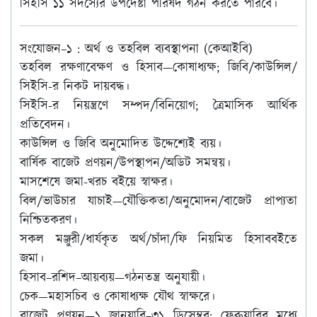
সিইসি ১১ সদস্যের উপদেষ্টা পরিষদ গঠন করতে পারবে।
সংযোজন–১ : অর্থ ও তহবিল ব্যবস্থাপনা (কেআইবি)
তহবিল রক্ষণাবেক্ষণ ও হিসাব—কোষাধ্যক্ষ; জিবি/কাউন্সিল/
সিইসি-র নিকট দায়বদ্ধ।
সিইসি-র নিয়ন্ত্রণে সম্পদ/বিনিয়োগ; ত্রৈমাসিক আর্থিক
প্রতিবেদন।
কাউন্সিল ও জিবি অনুমোদিত উদ্দেশ্যেই ব্যয়।
বার্ষিক বাজেট প্রণয়ন/উপস্থাপন/অডিট সমন্বয়।
মাসশেষে জমা-খরচ বইয়ে স্বাক্ষর।
বিল/ভাউচার যাচাই—যৌক্তিকতা/অনুমোদন/বাজেট প্রাপ্যতা
নিশ্চিতকরণ।
সকল মঞ্জুরী/ধার্যকৃত অর্থ/চাঁদা/ফি নিয়মিত হিসাববইতে
জমা।
হিসাব–রশিদ–আয়ব্যয়—গঠনতন্ত্র অনুযায়ী।
চেক—মহাসচিব ও কোষাধ্যক্ষ যৌথ স্বাক্ষরে।
বাজেট প্রণয়ন—১ জানুয়ারি–৩১ ডিসেম্বর; ফেব্রুয়ারির মধ্যে