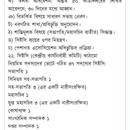
ঝ) তলবী অধিবেশন: অন্তত ৫০ কাউন্সিলরের লিখিত
আবেদনে; ৩০ দিনের মধ্যে আহ্বান।
ঞ) বিতর্কিত বিষয়ে সাধারণ সভায় প্রেরণ।
ট) নবগঠিত শাখা/অধিভুক্তি অনুমোদন।
ঠ) শাস্তিমূলক বিষয়ে (সভাপতি/মহাসচিব ব্যতীত) সিদ্ধান্ত।
ড) সিইসি ব্যয়ের ওপর নিয়ন্ত্রণ।
ঢ) পেশাগত এসোসিয়েশন অধিভুক্তির প্রক্রিয়া।
২২. সিইসি (কেন্দ্রীয় কার্যনির্বাহী কমিটি) কাঠামো
নিয়মিত সদস্যদের ভোটে গঠিত ৩৭ সদস্যের সিইসি:
সভাপতি ১
সিনিয়র সহ-সভাপতি ১
সহ-সভাপতি ৩ (এর একটি নারীসংরক্ষিত)
মহাসচিব ১
যুগ্ম মহাসচিব ৩ (এর একটি নারীসংরক্ষিত)
কোষাধ্যক্ষ ১
সাংগঠনিক সম্পাদক ১
দপ্তর সম্পাদক ১