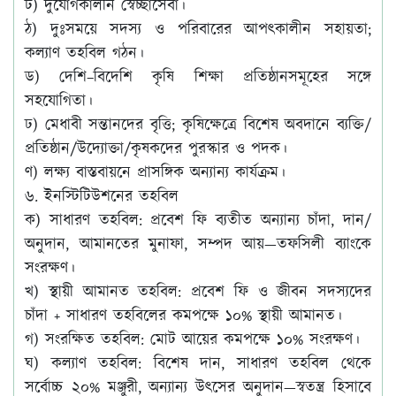
ট) দুর্যোগকালীন স্বেচ্ছাসেবা।
ঠ) দুঃসময়ে সদস্য ও পরিবারের আপৎকালীন সহায়তা;
কল্যাণ তহবিল গঠন।
ড) দেশি–বিদেশি কৃষি শিক্ষা প্রতিষ্ঠানসমূহের সঙ্গে
সহযোগিতা।
ঢ) মেধাবী সন্তানদের বৃত্তি; কৃষিক্ষেত্রে বিশেষ অবদানে ব্যক্তি/
প্রতিষ্ঠান/উদ্যোক্তা/কৃষকদের পুরস্কার ও পদক।
ণ) লক্ষ্য বাস্তবায়নে প্রাসঙ্গিক অন্যান্য কার্যক্রম।
৬. ইনস্টিটিউশনের তহবিল
ক)
সাধারণ তহবিল
: প্রবেশ ফি ব্যতীত অন্যান্য চাঁদা, দান/
অনুদান, আমানতের মুনাফা, সম্পদ আয়—তফসিলী ব্যাংকে
সংরক্ষণ।
খ)
স্থায়ী আমানত তহবিল
: প্রবেশ ফি ও জীবন সদস্যদের
চাঁদা + সাধারণ তহবিলের কমপক্ষে ১০% স্থায়ী আমানত।
গ)
সংরক্ষিত তহবিল
: মোট আয়ের কমপক্ষে ১০% সংরক্ষণ।
ঘ)
কল্যাণ তহবিল
: বিশেষ দান, সাধারণ তহবিল থেকে
সর্বোচ্চ ২০% মঞ্জুরী, অন্যান্য উৎসের অনুদান—স্বতন্ত্র হিসাবে