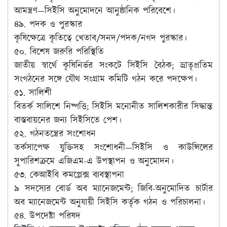
আমন্ত্রণ—সিইসি অনুমোদনে আনুষ্ঠানিক পরিবেশে।
৪৯. পদক ও পুরস্কার
কৃষিক্ষেত্রে কৃতিত্বে খেতাব/সনদ/পদক/নগদ পুরস্কার।
৫০. বিশেষ জরুরি পরিস্থিতি
জাতীয় স্বার্থে কৃষিনির্ভর সংকটে সিইসি বৈঠক; ভ্রাতৃপ্রতিম
সংগঠনের সঙ্গে যৌথ সংগ্রাম কমিটি গঠন করে পদক্ষেপ।
৫১. সালিশী
বিতর্ক সালিশে নিষ্পত্তি; সিইসি মনোনীত সালিশকারীর সিদ্ধান্ত
বাস্তবায়নের জন্য সিইসিতে পেশ।
৫২. গঠনতন্ত্রের সংশোধন
তর্কসাপেক্ষ যুক্তিসহ সংশোধনী—সিইসি ও কাউন্সিলের
সুপারিশক্রমে এজিএম-এ উপস্থাপন ও অনুমোদন।
৫৩. কেআইবি কমপ্লেক্স ব্যবস্থাপনা
৯ সদস্যের বোর্ড অব ম্যানেজমেন্ট; জিবি-অনুমোদিত চার্টার
অব ম্যানেজমেন্ট অনুযায়ী সিইসি কর্তৃক গঠন ও পরিচালনা।
৫৪. উপদেষ্টা পরিষদ